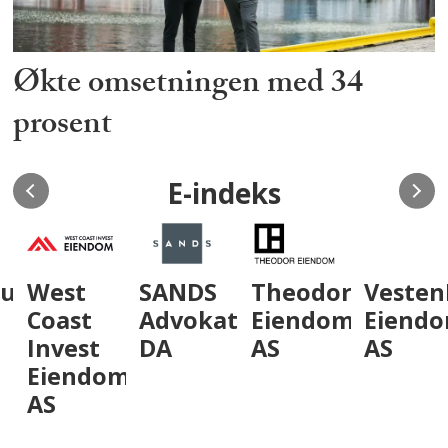
Økte omsetningen med 34
prosent
E-indeks
um
West
SANDS
Theodor
VestenF
Coast
Advokatfirma
Eiendom
Eiendo
Invest
DA
AS
AS
Eiendom
AS