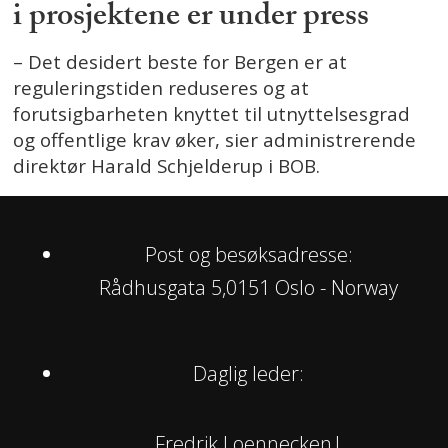
i prosjektene er under press
– Det desidert beste for Bergen er at
reguleringstiden reduseres og at
forutsigbarheten knyttet til utnyttelsesgrad
og offentlige krav øker, sier administrerende
direktør Harald Schjelderup i BOB.
Post og besøksadresse:
Rådhusgata 5,0151 Oslo - Norway
Daglig leder:
Fredrik Loennecken|