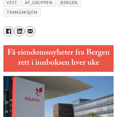
VEST
AF_GRUPPEN
BERGEN
TRANSAKSJON
Få eiendomsnyheter fra Bergen
rett i innboksen hver uke