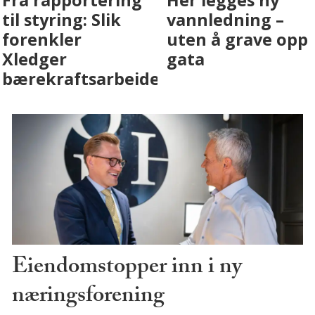
eiendomsbransjen
Drammen det
med AI. Slik ser vi
skjer
på fremtiden
Eiendomstopper inn i ny
næringsforening