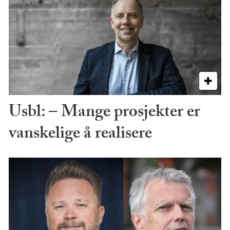
Usbl: – Mange prosjekter er
vanskelige å realisere