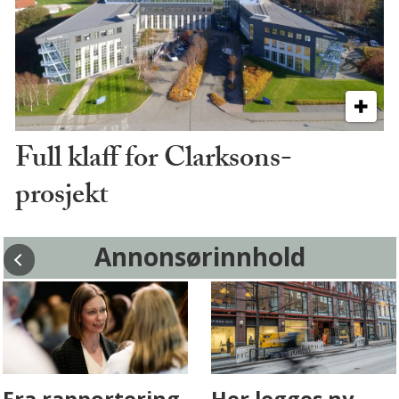
Full klaff for Clarksons-
prosjekt
Annonsørinnhold
Fenistra endrer
Det er i