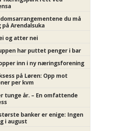
ensa
endomsarrangementene du må
 på Arendalsuka
ei og atter nei
ppen har puttet penger i bar
pper inn i ny næringsforening
ksess på Løren: Opp mot
oner per kvm
er tunge år. – En omfattende
ess
største banker er enige: Ingen
g i august