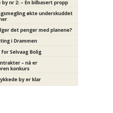
by nr 2: – En bilbasert propp
gsmegling økte underskuddet
oner
ølger det penger med planene?
etting i Drammen
 for Selvaag Bolig
ntrakter – nå er
øren konkurs
ykkede by er klar