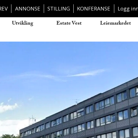
REV
ANNONSE
STILLING
KONFERANSE
Logg in
Utvikling
Estate Vest
Leiemarkedet