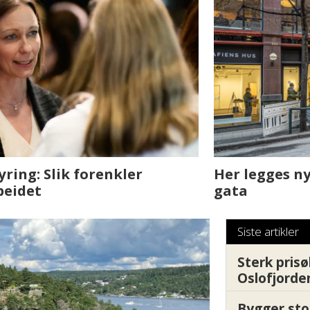
sjen med AI. Slik
Det er i Drammen de
Siste artikler
Sterk prisø
Oslofjorde
Bygger sto