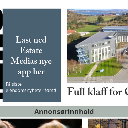
Last ned
Estate
Medias nye
app her
Få siste
Full klaff for
eiendomsnyheter først!
Annonsørinnhold