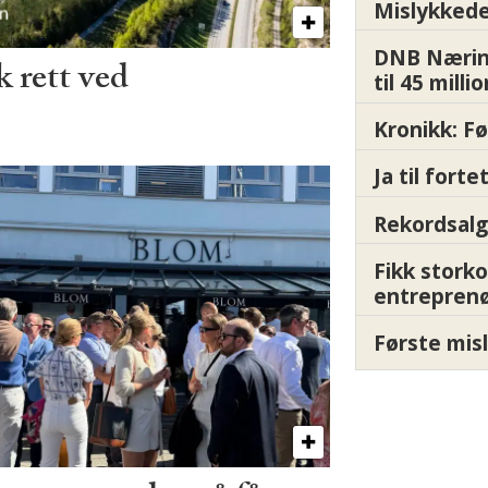
Mislykkede 
DNB Nærin
 rett ved
til 45 milli
Kronikk: F
Ja til fort
Rekordsalg
Fikk storko
entrepren
Første misl