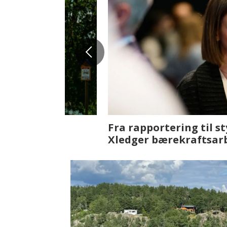
Fenistra endrer eiendomsbran
ser vi på fremtiden