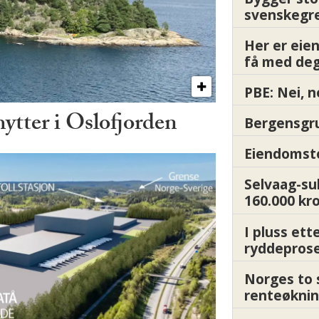
svenskegr
Her er ei
få med deg
PBE: Nei, n
hytter i Oslofjorden
Bergensgru
Eiendomsto
Selvaag-su
160.000 kr
I pluss ett
ryddepros
Norges to 
renteøknin