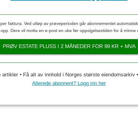
s per faktura. Ved utløp av prøveperioden går abonnementet automatis
s opp. Dere vil motta en e-post en uke før oppsigelsestiden for å minne 
PRØV ESTATE PLUSS I 2 MÅNEDER FOR 99 KR + MVA
le artikler • Få alt av innhold i Norges største eiendomsarkiv
Allerede abonnent? Logg inn her