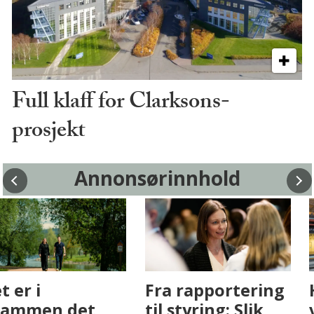
Full klaff for Clarksons-
prosjekt
Annonsørinnhold
Fenistra endrer
Det er i
eiendomsbransjen
Drammen det