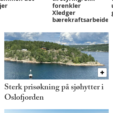
med AI. Slik ser vi
skjer
på fremtiden
Sterk prisøkning på sjøhytter i
Oslofjorden