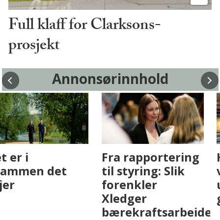
Full klaff for Clarksons-
prosjekt
Annonsørinnhold
Fenistra endrer
Det er i
eiendomsbransjen
Drammen det
med AI. Slik ser vi
skjer
på fremtiden