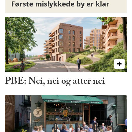
Første mislykkede by er klar
PBE: Nei, nei og atter nei