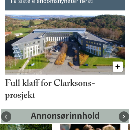
Få siste eiendomsnyheter først!
Full klaff for Clarksons-
prosjekt
Annonsørinnhold