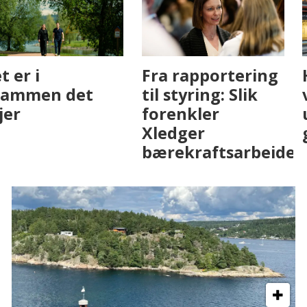
Fenistra endrer
Det er i
eiendomsbransjen
Drammen det
med AI. Slik ser vi
skjer
på fremtiden