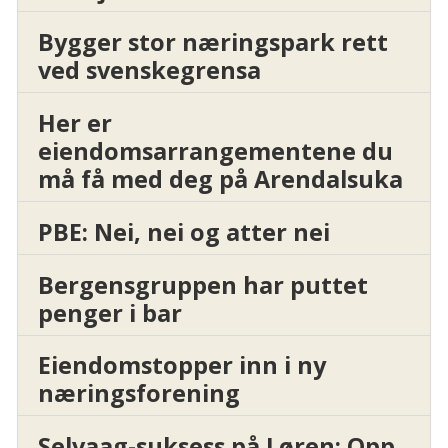
Bygger stor næringspark rett
ved svenskegrensa
Her er
eiendomsarrangementene du
må få med deg på Arendalsuka
PBE: Nei, nei og atter nei
Bergensgruppen har puttet
penger i bar
Eiendomstopper inn i ny
næringsforening
Selvaag-suksess på Løren: Opp