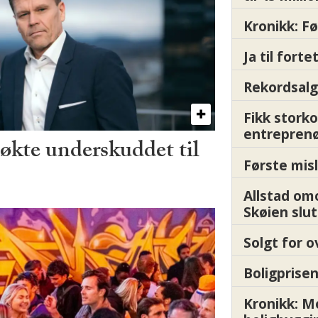
Kronikk: F
Ja til fort
Rekordsalg
Fikk storko
entrepren
kte underskuddet til
Første misl
Allstad om
Skøien slut
Solgt for o
Boligprisen
Kronikk: 