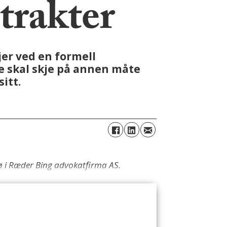
trakter
jer ved en formell
se skal skje på annen måte
itt.
sø i Ræder Bing advokatfirma AS.