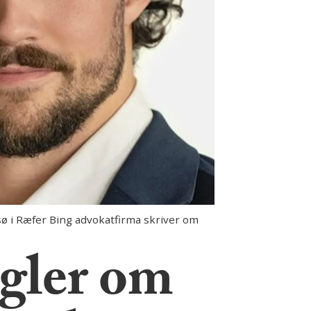
ø i Ræfer Bing advokatfirma skriver om
egler om