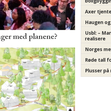
boligbyggi
Axer tjente
Haugen og 
Usbl: – Ma
nger med planene?
realisere
Norges me
Røde tall 
Plusser på 