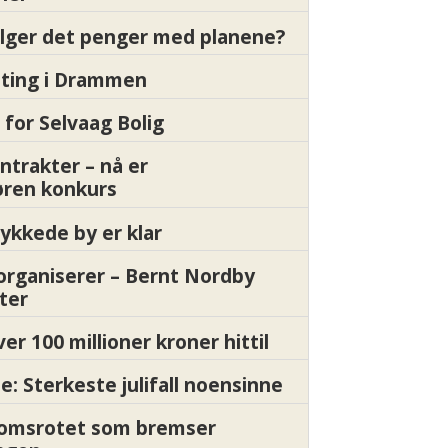
ølger det penger med planene?
etting i Drammen
 for Selvaag Bolig
ntrakter – nå er
øren konkurs
ykkede by er klar
organiserer – Bernt Nordby
ter
ver 100 millioner kroner hittil
e: Sterkeste julifall noensinne
Momsrotet som bremser