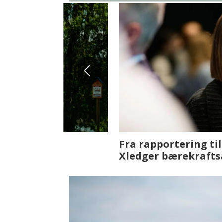
Fenistra endrer eiendomsbran
ser vi på fremtiden