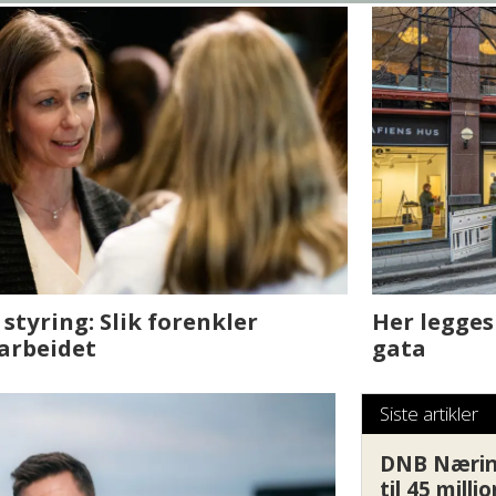
sjen med AI. Slik
Det er i Drammen de
Siste artikler
DNB Nærin
til 45 milli