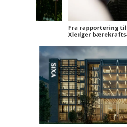
Fenistra endrer eiendomsbran
ser vi på fremtiden