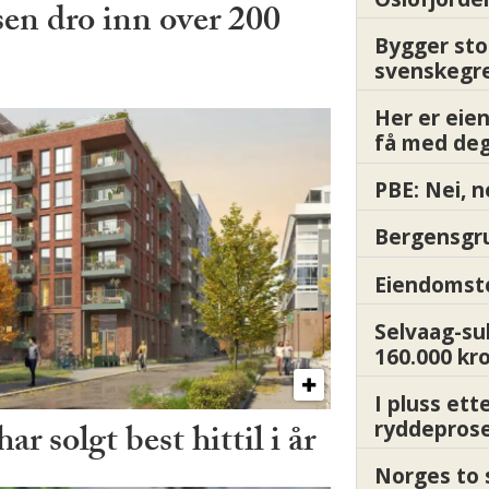
en dro inn over 200
Bygger sto
svenskegr
Her er ei
få med deg
PBE: Nei, n
Bergensgru
Eiendomsto
Selvaag-su
160.000 kr
I pluss ett
ryddepros
r solgt best hittil i år
Norges to 