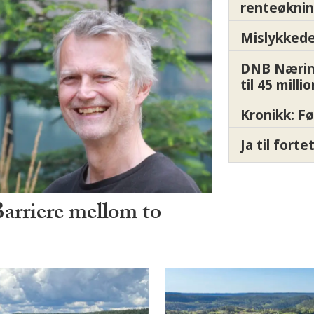
renteøknin
Mislykkede 
DNB Nærin
til 45 milli
Kronikk: F
Ja til fort
Barriere mellom to