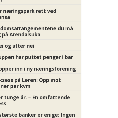
r næringspark rett ved
ensa
endomsarrangementene du må
 på Arendalsuka
ei og atter nei
ppen har puttet penger i bar
pper inn i ny næringsforening
ksess på Løren: Opp mot
oner per kvm
er tunge år. – En omfattende
ess
største banker er enige: Ingen