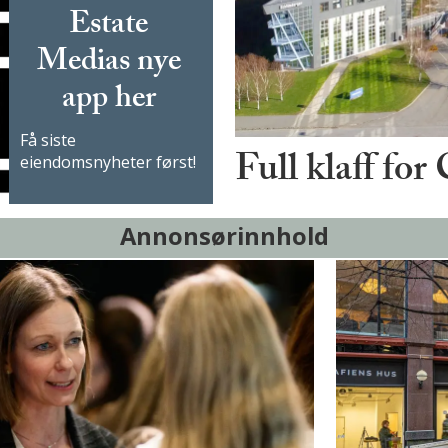
Estate
Medias nye
app her
Få siste
Full klaff for
eiendomsnyheter først!
Annonsørinnhold