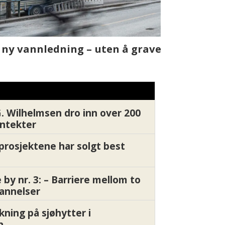
t skjer
Fra rapport
Xledger bæ
G. Wilhelmsen dro inn over 200
inntekter
gprosjektene har solgt best
by nr. 3: – Barriere mellom to
annelser
kning på sjøhytter i
n