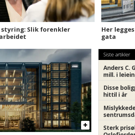
sjen med AI. Slik
Det er i Drammen de
Siste artikler
Anders C. 
mill. i leie
Disse boli
hittil i år
Mislykkede 
sentrumsd
Sterk prisø
Oslofjorde