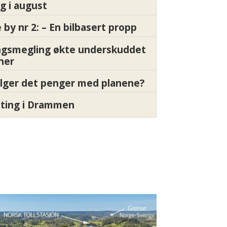
g i august
by nr 2: – En bilbasert propp
gsmegling økte underskuddet
oner
ølger det penger med planene?
etting i Drammen