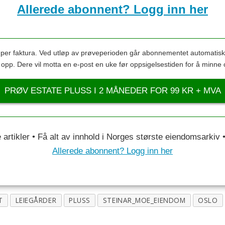
Allerede abonnent? Logg inn her
s per faktura. Ved utløp av prøveperioden går abonnementet automatis
s opp. Dere vil motta en e-post en uke før oppsigelsestiden for å minne 
PRØV ESTATE PLUSS I 2 MÅNEDER FOR 99 KR + MVA
le artikler • Få alt av innhold i Norges største eiendomsarkiv
Allerede abonnent? Logg inn her
T
LEIEGÅRDER
PLUSS
STEINAR_MOE_EIENDOM
OSLO