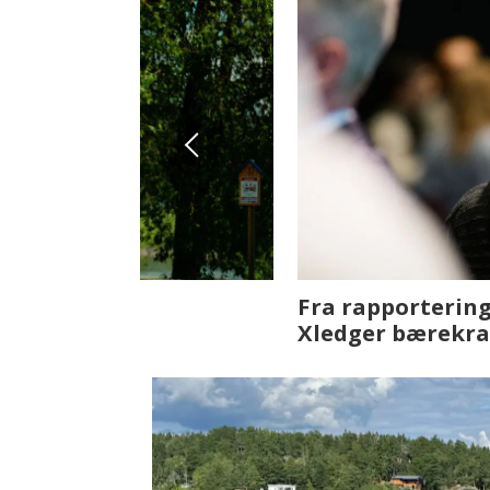
Fenistra endrer eiendomsbran
ser vi på fremtiden