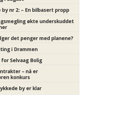
by nr 2: – En bilbasert propp
gsmegling økte underskuddet
oner
ølger det penger med planene?
etting i Drammen
 for Selvaag Bolig
ntrakter – nå er
øren konkurs
ykkede by er klar