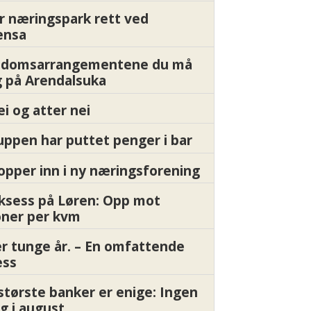
r næringspark rett ved
ensa
endomsarrangementene du må
 på Arendalsuka
ei og atter nei
ppen har puttet penger i bar
pper inn i ny næringsforening
ksess på Løren: Opp mot
oner per kvm
er tunge år. – En omfattende
ess
største banker er enige: Ingen
g i august