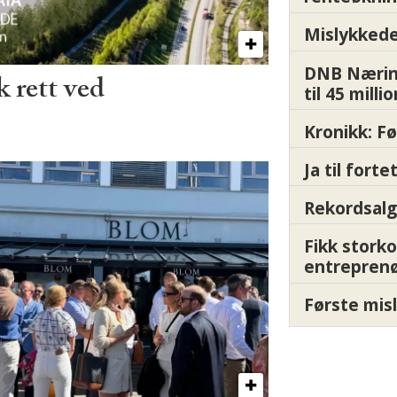
Mislykkede 
DNB Nærin
 rett ved
til 45 milli
Kronikk: F
Ja til fort
Rekordsalg
Fikk storko
entrepren
Første misl