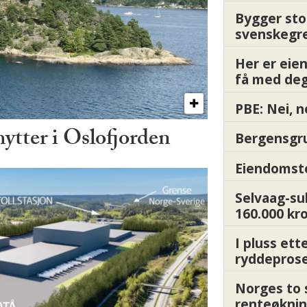
Bygger sto
svenskegr
Her er ei
få med deg
PBE: Nei, n
hytter i Oslofjorden
Bergensgru
Eiendomsto
Selvaag-su
160.000 kr
I pluss ett
ryddepros
Norges to 
renteøknin