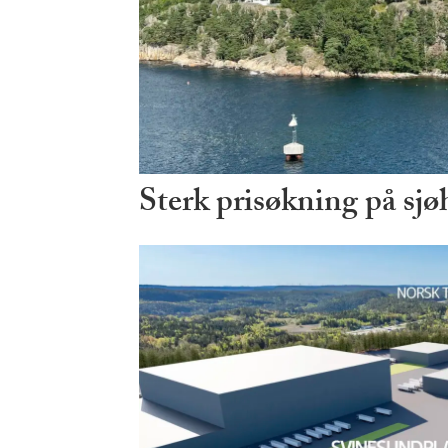
Sterk prisøkning på sjø