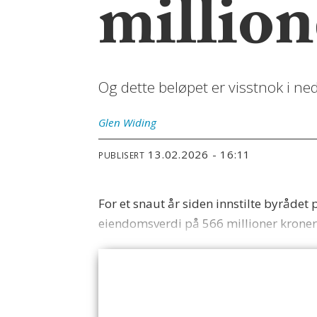
millio
Og dette beløpet er visstnok i nedr
Glen
Widing
13.02.2026 - 16:11
PUBLISERT
For et snaut år siden innstilte byråde
eiendomsverdi på 566 millioner kroner