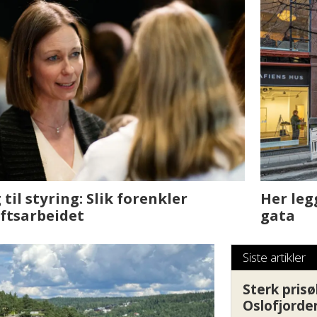
sjen med AI. Slik
Det er i Drammen de
Siste artikler
Sterk prisø
Oslofjorde