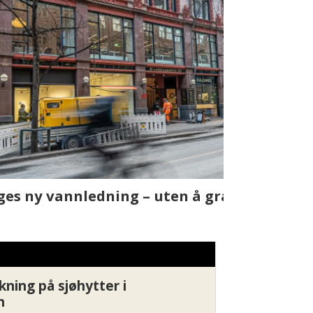
t skjer
Fra rapport
Xledger bæ
kning på sjøhytter i
n