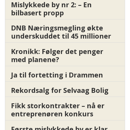
Mislykkede by nr 2: – En
bilbasert propp
DNB Næringsmegling økte
underskuddet til 45 millioner
Kronikk: Følger det penger
med planene?
Ja til fortetting i Drammen
Rekordsalg for Selvaag Bolig
Fikk storkontrakter – nå er
entreprenøren konkurs
Første mislykkede by er klar