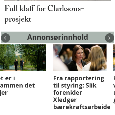
Full klaff for Clarksons-
prosjekt
Annonsørinnhold
Fenistra endrer
Det er i
eiendomsbransjen
Drammen det
med AI. Slik ser vi
skjer
på fremtiden