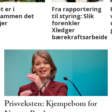
Fenistra endrer
Det er i
eiendomsbransjen
Drammen det
med AI. Slik ser vi
skjer
på fremtiden
Prisveksten: Kjempebom for