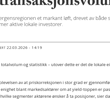
i transaksjonsvol
 bergensregionen et markant løft, drevet av både 
mer aktive lokale investorer.
22.03.2026 - 14:19
TERT
r totalvolum og statistikk – utover dette er det de lokal
plevelsen av at priskorreksjonen i stor grad er gjennomfø
re enighet blant markedsaktører om at yield-toppen er pa
 hvilke segmenter aktørene ønsker å ta posisjoner, sier da