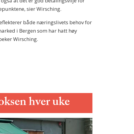
gså at det er god betalingsvilje for
epunktene, sier Wirsching.
reflekterer både næringslivets behov for
marked i Bergen som har hatt høy
åpeker Wirsching.
boksen hver uke