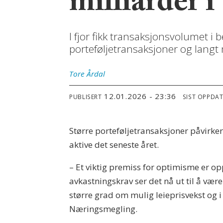
milliarder 
I fjor fikk transaksjonsvolumet i
porteføljetransaksjoner og langt 
Tore
Årdal
12.01.2026 - 23:36
PUBLISERT
SIST OPPDA
Større porteføljetransaksjoner påvirke
aktive det seneste året.
– Et viktig premiss for optimisme er op
avkastningskrav ser det nå ut til å væ
større grad om mulig leieprisvekst og i
Næringsmegling.