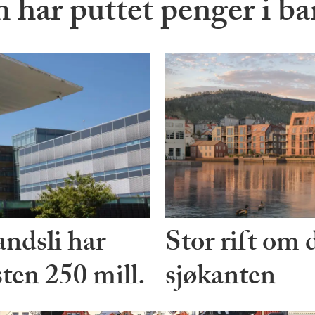
har puttet penger i ba
ndsli har
Stor rift om 
sten 250 mill.
sjøkanten