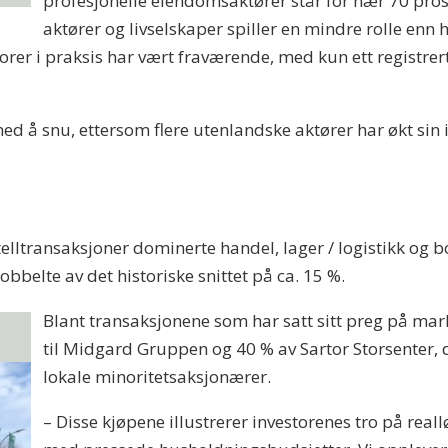
profesjonelle eiendomsaktører står for nær 70 pros
aktører og livselskaper spiller en mindre rolle enn h
er i praksis har vært fraværende, med kun ett registrert
ed å snu, ettersom flere utenlandske aktører har økt sin i
telltransaksjoner dominerte handel, lager / logistikk o
bbelte av det historiske snittet på ca. 15 %.
Blant transaksjonene som har satt sitt preg på mar
til Midgard Gruppen og 40 % av Sartor Storsenter,
lokale minoritetsaksjonærer.
– Disse kjøpene illustrerer investorenes tro på real