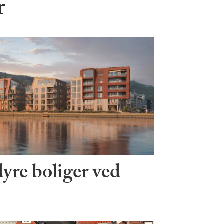
r
dyre boliger ved