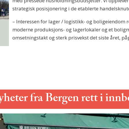
med pressede husholdningsbudsjetter. Vi opplever o
strategisk posisjonering i de etablerte handelsknut
– Interessen for lager / logistikk- og boligeiendom 
moderne produksjons- og lagerlokaler og et bolig
omsetningstakt og sterk prisvekst det siste året, p
eter fra Bergen rett i inn