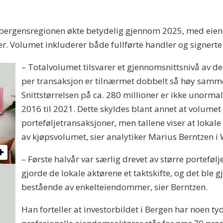
bergensregionen økte betydelig gjennom 2025, med eiend
er. Volumet inkluderer både fullførte handler og signer
– Totalvolumet tilsvarer et gjennomsnittsnivå av de 
per transaksjon er tilnærmet dobbelt så høy samm
Snittstørrelsen på ca. 280 millioner er ikke unormal
2016 til 2021. Dette skyldes blant annet at volumet 
porteføljetransaksjoner, men tallene viser at lokale 
av kjøpsvolumet, sier analytiker Marius Berntzen i
– Første halvår var særlig drevet av større portef
gjorde de lokale aktørene et taktskifte, og det ble 
bestående av enkelteiendommer, sier Berntzen.
Han forteller at investorbildet i Bergen har noen tyd