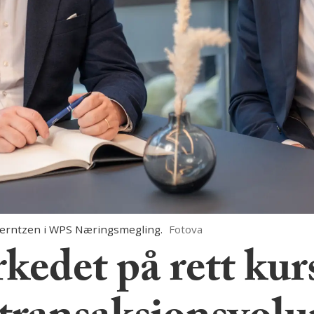
 Berntzen i WPS Næringsmegling.
Fotova
edet på rett kurs