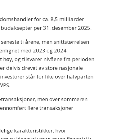
omshandler for ca. 8,5 milliarder
te budaksepter per 31. desember 2025.
seneste ti årene, men snittstørrelsen
enlignet med 2023 og 2024.
t høy, og tilsvarer nivåene fra perioden
er delvis drevet av store nasjonale
investorer står for like over halvparten
 WPS.
øljetransaksjoner, men over sommeren
gjennomført flere transaksjoner
elige karakteristikker, hvor