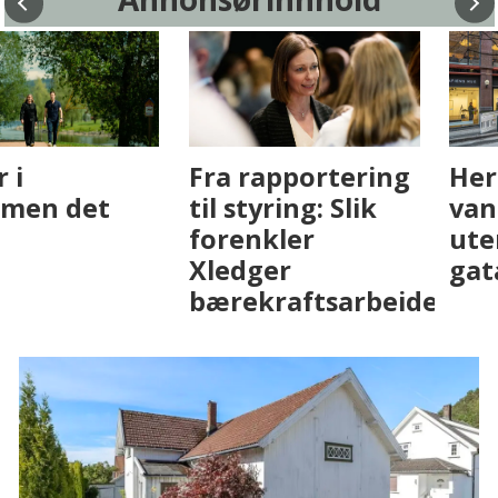
Fenistra endrer
Det er i
eiendomsbransjen
Drammen det
med AI. Slik ser vi
skjer
på fremtiden