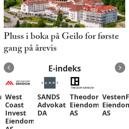
Pluss i boka på Geilo for første
gang på årevis
E-indeks
um
West
SANDS
Theodor
VestenF
Coast
Advokatfirma
Eiendom
Eiendo
Invest
DA
AS
AS
Eiendom