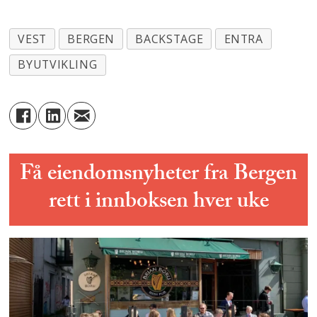
VEST
BERGEN
BACKSTAGE
ENTRA
BYUTVIKLING
Få eiendomsnyheter fra Bergen
rett i innboksen hver uke