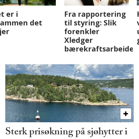
Fenistra endrer
Det er i
eiendomsbransjen
Drammen det
med AI. Slik ser vi
skjer
på fremtiden
Sterk prisøkning på sjøhytter i