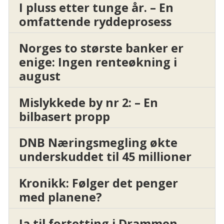
I pluss etter tunge år. – En
omfattende ryddeprosess
Norges to største banker er
enige: Ingen renteøkning i
august
Mislykkede by nr 2: – En
bilbasert propp
DNB Næringsmegling økte
underskuddet til 45 millioner
Kronikk: Følger det penger
med planene?
Ja til fortetting i Drammen