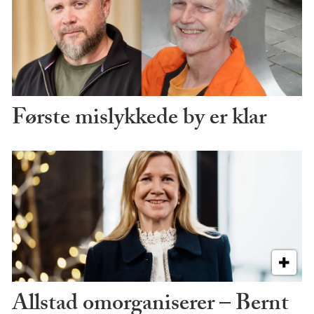
Første mislykkede by er klar
Allstad omorganiserer – Bernt