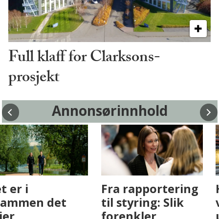
Full klaff for Clarksons-
prosjekt
Annonsørinnhold
Fenistra endrer
Det er i
eiendomsbransjen
Drammen det
med AI. Slik ser vi
skjer