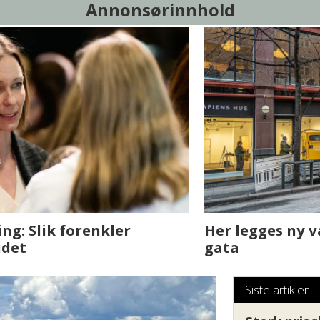
Annonsørinnhold
sjen med AI. Slik
Det er i Drammen de
Siste artikler