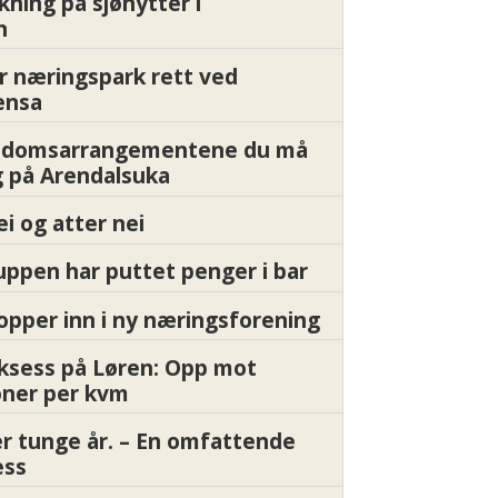
kning på sjøhytter i
n
r næringspark rett ved
ensa
endomsarrangementene du må
 på Arendalsuka
ei og atter nei
ppen har puttet penger i bar
pper inn i ny næringsforening
ksess på Løren: Opp mot
oner per kvm
er tunge år. – En omfattende
ess