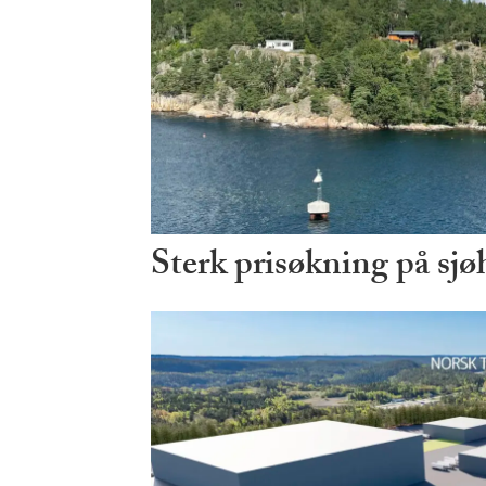
Sterk prisøkning på sjø