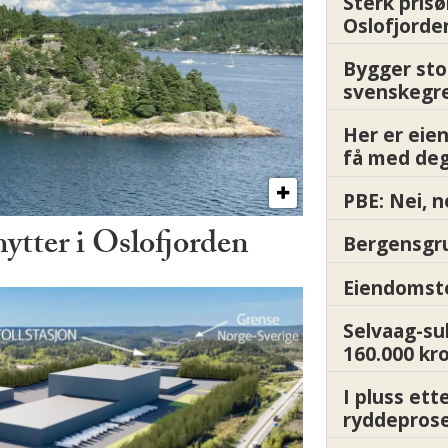
Sterk prisø
Oslofjorde
Bygger sto
svenskegr
Her er ei
få med deg
PBE: Nei, n
hytter i Oslofjorden
Bergensgru
Eiendomsto
Selvaag-su
160.000 kr
I pluss ett
ryddepros