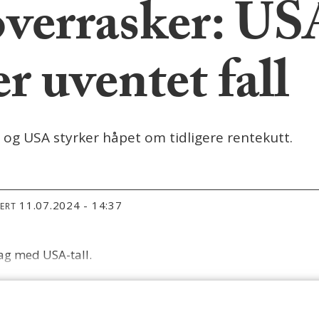
overrasker: U
er uventet fall
e og USA styrker håpet om tidligere rentekutt.
11.07.2024 - 14:37
TERT
ag med USA-tall.