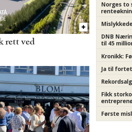
Norges to 
renteøknin
Mislykkede 
DNB Nærin
 rett ved
til 45 milli
Kronikk: F
Ja til fort
Rekordsalg
Fikk storko
entrepren
Første misl