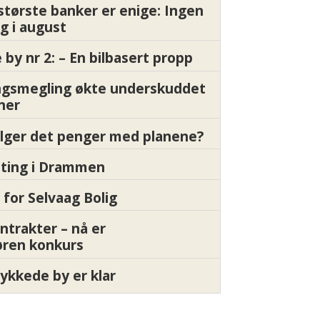
største banker er enige: Ingen
g i august
by nr 2: – En bilbasert propp
gsmegling økte underskuddet
oner
ølger det penger med planene?
etting i Drammen
 for Selvaag Bolig
ntrakter – nå er
øren konkurs
ykkede by er klar