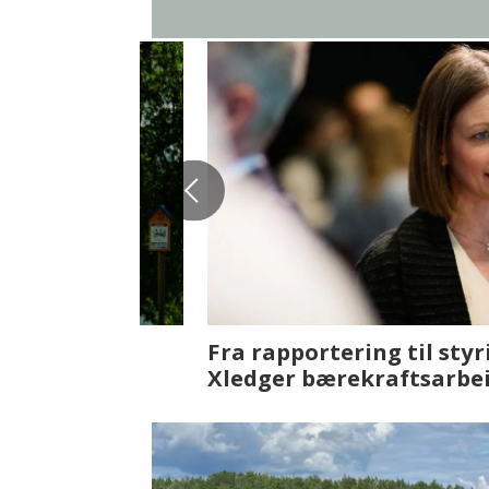
Fenistra endrer eiendomsbran
ser vi på fremtiden