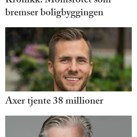
Kronikk: Momsrotet som
bremser boligbyggingen
Axer tjente 38 millioner