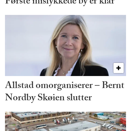
Første mislykkede by er klar
Allstad omorganiserer – Bernt
Nordby Skøien slutter