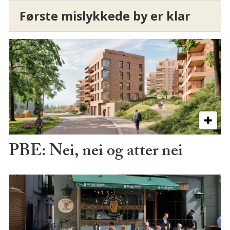
Første mislykkede by er klar
PBE: Nei, nei og atter nei