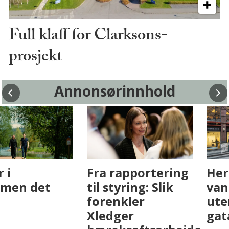
Full klaff for Clarksons-
prosjekt
Annonsørinnhold
Fenistra endrer
Det er i
eiendomsbransjen
Drammen det
med AI. Slik ser vi
skjer
på fremtiden