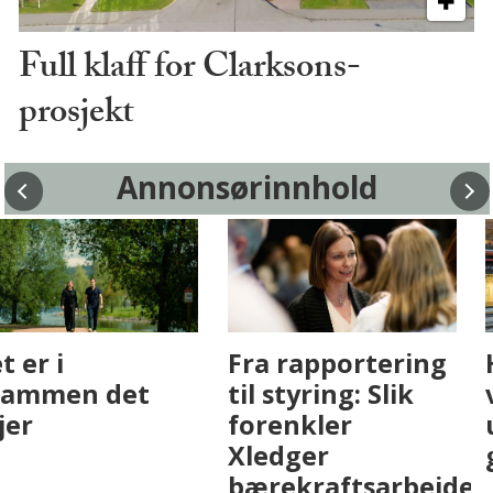
Full klaff for Clarksons-
prosjekt
Annonsørinnhold
Fenistra endrer
Det er i
eiendomsbransjen
Drammen det
med AI. Slik ser vi
skjer
på fremtiden