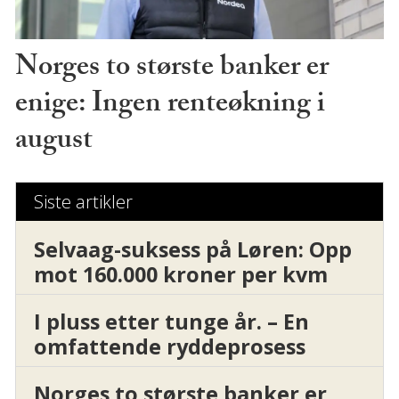
Norges to største banker er
enige: Ingen renteøkning i
august
Siste artikler
Selvaag-suksess på Løren: Opp
mot 160.000 kroner per kvm
I pluss etter tunge år. – En
omfattende ryddeprosess
Norges to største banker er