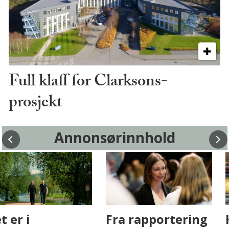
Full klaff for Clarksons-
prosjekt
Annonsørinnhold
Fenistra endrer
Det er i