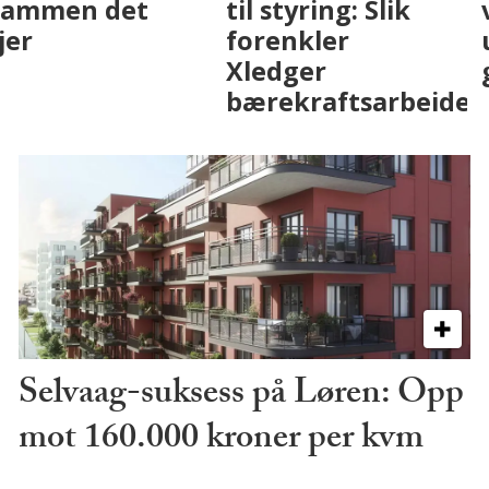
eiendomsbransjen
Drammen det
med AI. Slik ser vi
skjer
på fremtiden
Selvaag-suksess på Løren: Opp
mot 160.000 kroner per kvm