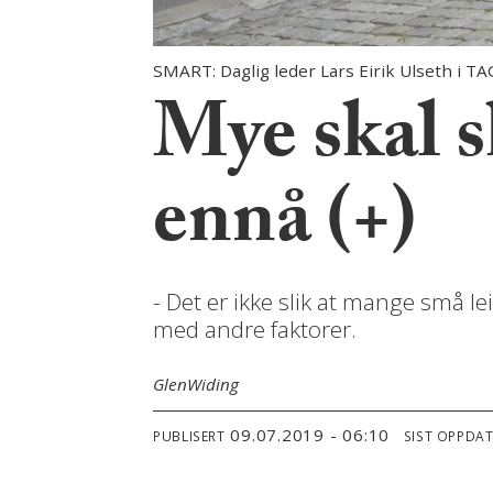
SMART: Daglig leder Lars Eirik Ulseth i TA
Mye skal sk
ennå (+)
- Det er ikke slik at mange små 
med andre faktorer.
Glen
Widing
09.07.2019 - 06:10
PUBLISERT
SIST OPPDA