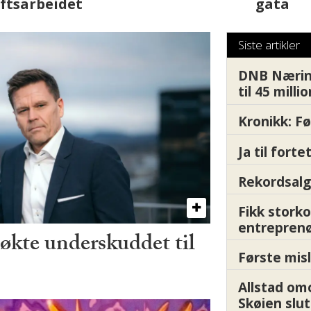
Siste artikler
DNB Nærin
til 45 milli
Kronikk: F
Ja til fort
Rekordsalg
Fikk storko
entrepren
kte underskuddet til
Første misl
Allstad om
Skøien slut