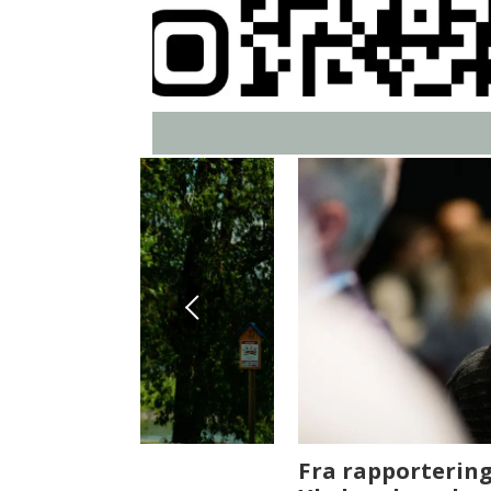
Fenistra endrer eiendomsbran