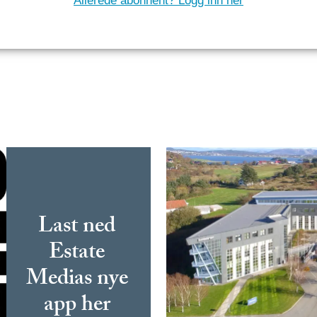
Allerede abonnent? Logg inn her
Last ned
Estate
Medias nye
app her