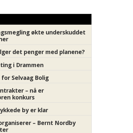
Xledger bæ
gsmegling økte underskuddet
oner
ølger det penger med planene?
etting i Drammen
 for Selvaag Bolig
ntrakter – nå er
øren konkurs
ykkede by er klar
organiserer – Bernt Nordby
ter