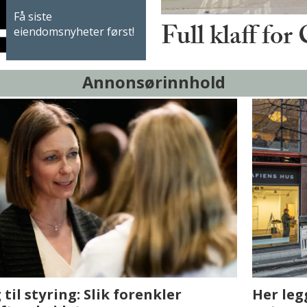
Få siste
Full klaff for
eiendomsnyheter først!
Annonsørinnhold
sjen med AI. Slik
Det er i Drammen de