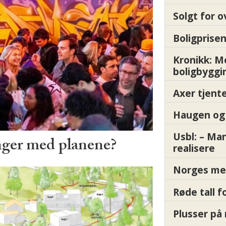
Solgt for o
Boligprisen
Kronikk: 
boligbyggi
Axer tjente
Haugen og 
Usbl: – Ma
nger med planene?
realisere
Norges me
Røde tall 
Plusser på 