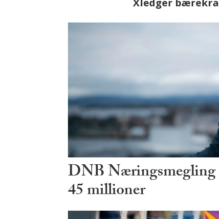
ser vi på fremtiden
DNB Næringsmegling ø
45 millioner