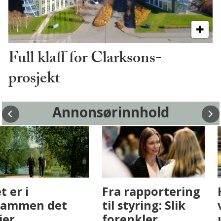
Full klaff for Clarksons-
prosjekt
Annonsørinnhold
Fenistra endrer
Det er i
eiendomsbransjen
Drammen det
med AI. Slik ser vi
skjer