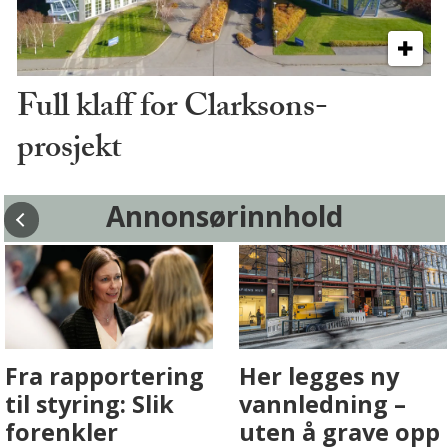
Full klaff for Clarksons-
prosjekt
Annonsørinnhold
Fenistra endrer
Det er i
eiendomsbransjen
Drammen det
med AI. Slik ser vi
skjer