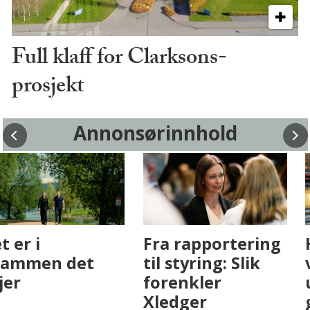
Full klaff for Clarksons-
prosjekt
Annonsørinnhold
Fenistra endrer
Det er i
eiendomsbransjen
Drammen det
med AI. Slik ser vi
skjer
på fremtiden