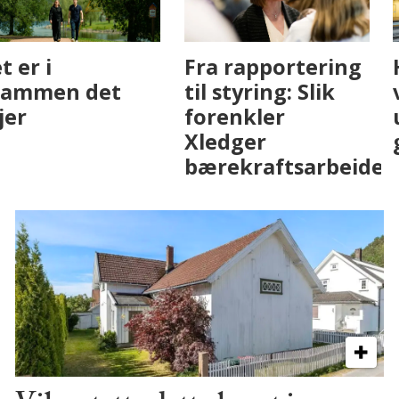
Fenistra endrer
Det er i
eiendomsbransjen
Drammen det
med AI. Slik ser vi
skjer
på fremtiden