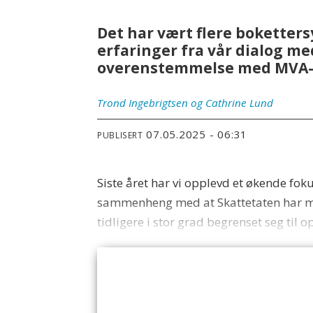
Det har vært flere boketter
erfaringer fra vår dialog m
overenstemmelse med MVA-r
Trond Ingebrigtsen og
Cathrine Lund
07.05.2025 - 06:31
PUBLISERT
Siste året har vi opplevd et økende fok
sammenheng med at Skattetaten har mott
tidligere i stor grad begrenset seg til