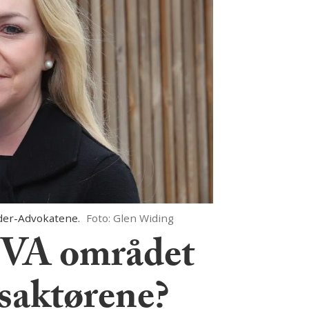
ider-Advokatene.
Foto: Glen Widing
MVA området
msaktørene?