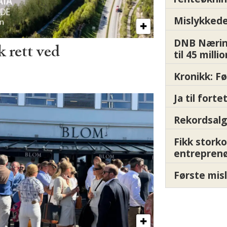
Mislykkede 
DNB Nærin
 rett ved
til 45 milli
Kronikk: F
Ja til fort
Rekordsalg
Fikk storko
entrepren
Første misl