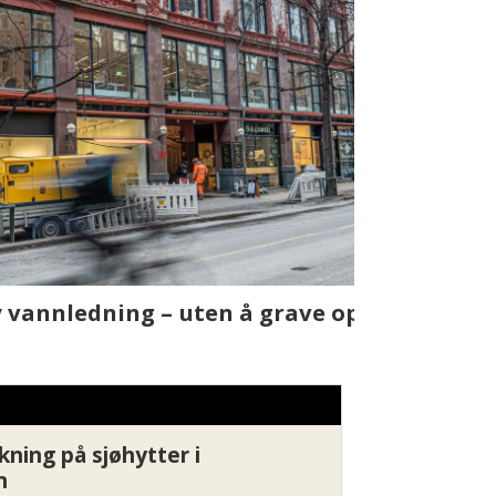
t skjer
Fra rapport
Xledger bæ
kning på sjøhytter i
n