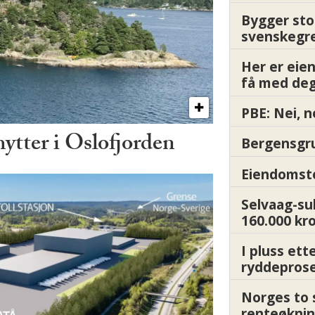
Bygger sto
svenskegr
Her er ei
få med deg
PBE: Nei, n
hytter i Oslofjorden
Bergensgru
Eiendomsto
Selvaag-su
160.000 kr
I pluss ett
ryddepros
Norges to 
renteøknin