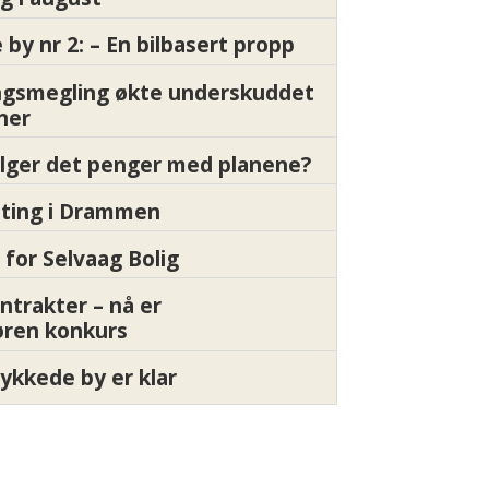
by nr 2: – En bilbasert propp
gsmegling økte underskuddet
oner
ølger det penger med planene?
etting i Drammen
 for Selvaag Bolig
ntrakter – nå er
øren konkurs
ykkede by er klar