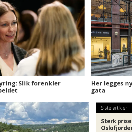
sjen med AI. Slik
Det er i Drammen de
Siste artikler
Sterk prisø
Oslofjorde