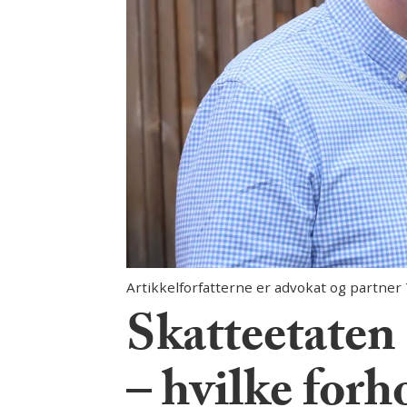
Artikkelforfatterne er advokat og partner
Skatteetate
– hvilke for