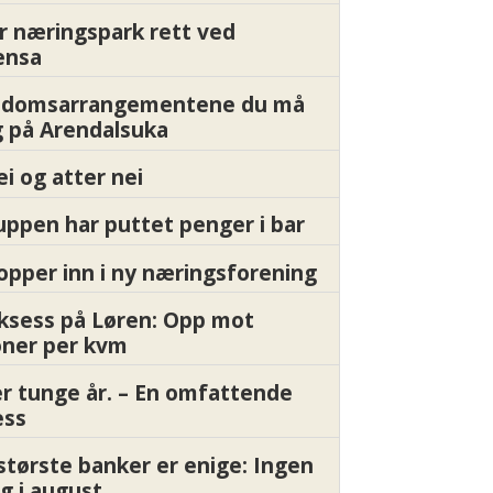
r næringspark rett ved
ensa
endomsarrangementene du må
 på Arendalsuka
ei og atter nei
ppen har puttet penger i bar
pper inn i ny næringsforening
ksess på Løren: Opp mot
oner per kvm
er tunge år. – En omfattende
ess
største banker er enige: Ingen
g i august