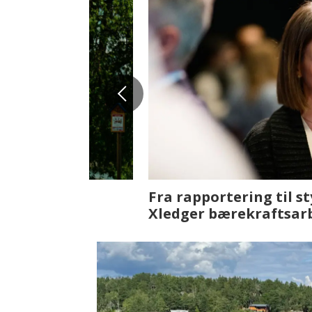
Fenistra endrer eiendomsbran
ser vi på fremtiden