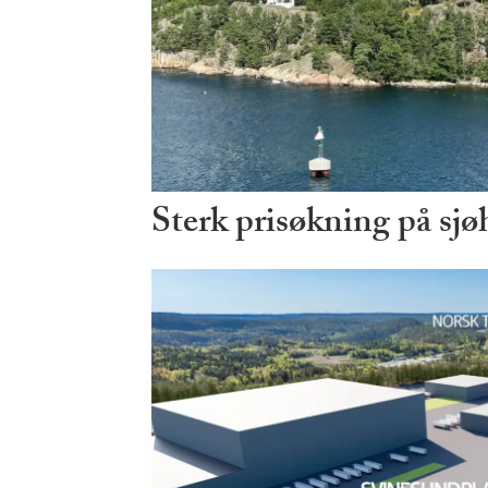
Sterk prisøkning på sjø