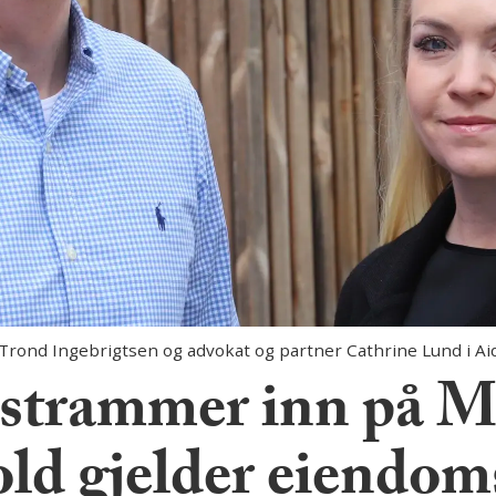
 Trond Ingebrigtsen og advokat og partner Cathrine Lund i A
n strammer inn på 
hold gjelder eiendo