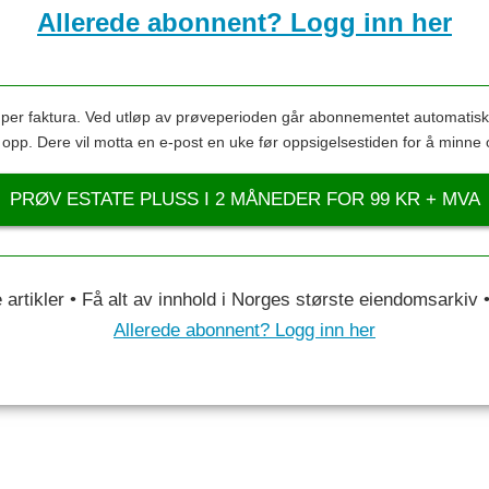
Allerede abonnent? Logg inn her
s per faktura. Ved utløp av prøveperioden går abonnementet automatis
s opp. Dere vil motta en e-post en uke før oppsigelsestiden for å minne 
PRØV ESTATE PLUSS I 2 MÅNEDER FOR 99 KR + MVA
le artikler • Få alt av innhold i Norges største eiendomsarkiv
Allerede abonnent? Logg inn her