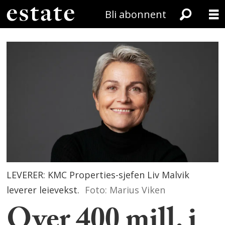
Bli abonnent
LEVERER: KMC Properties-sjefen Liv Malvik
leverer leievekst.
Foto: Marius Viken
Over 400 mill. i