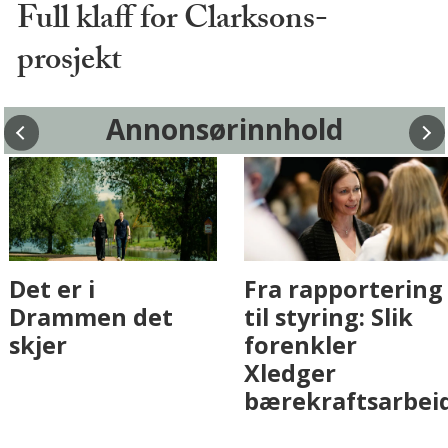
Full klaff for Clarksons-
prosjekt
Annonsørinnhold
Fenistra endrer
Det er i
eiendomsbransjen
Drammen det
med AI. Slik ser vi
skjer
på fremtiden