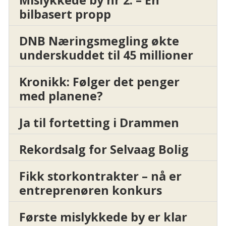
Mislykkede by nr 2: – En
bilbasert propp
DNB Næringsmegling økte
underskuddet til 45 millioner
Kronikk: Følger det penger
med planene?
Ja til fortetting i Drammen
Rekordsalg for Selvaag Bolig
Fikk storkontrakter – nå er
entreprenøren konkurs
Første mislykkede by er klar