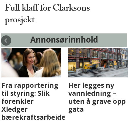
Full klaff for Clarksons-
prosjekt
Annonsørinnhold
Fenistra endrer
Det er i
eiendomsbransjen
Drammen det
med AI. Slik ser vi
skjer
på fremtiden