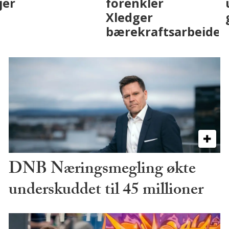
med AI. Slik ser vi
skjer
på fremtiden
DNB Næringsmegling økte
underskuddet til 45 millioner