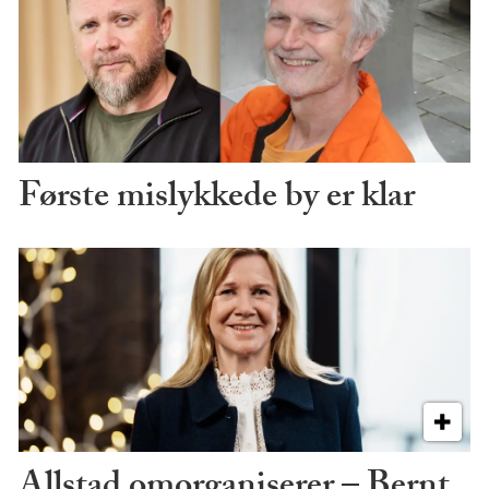
Første mislykkede by er klar
Allstad omorganiserer – Bernt