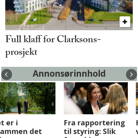
Full klaff for Clarksons-
prosjekt
Annonsørinnhold
Fenistra endrer
Det er i
eiendomsbransjen
Drammen det