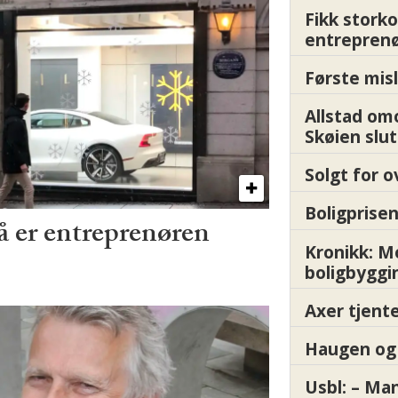
Fikk storko
entrepren
Første misl
Allstad om
Skøien slut
Solgt for o
Boligprisen
å er entreprenøren
Kronikk: 
boligbyggi
Axer tjente
Haugen og 
Usbl: – Ma