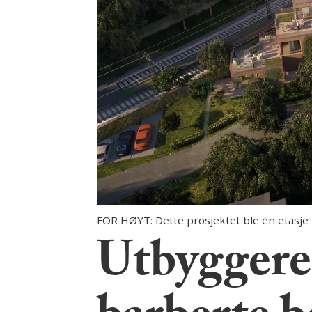
FOR HØYT: Dette prosjektet ble én etasje f
Utbyggere 