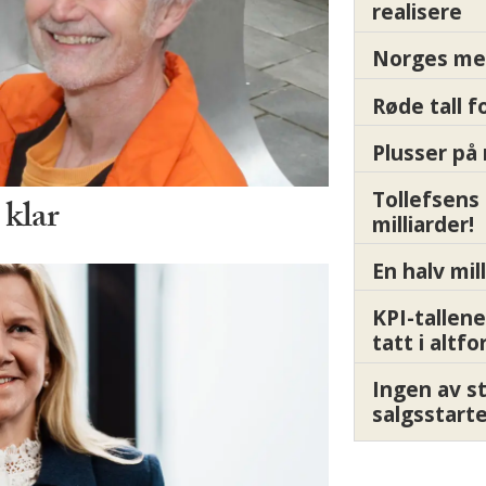
realisere
Norges me
Røde tall 
Plusser på 
Tollefsens
 klar
milliarder!
En halv mil
KPI-tallene
tatt i altf
Ingen av s
salgsstart