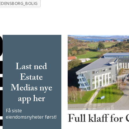
EDENSBORG_BOLIG
Last ned
Estate
Medias nye
app her
Få siste
Full klaff for
eiendomsnyheter først!