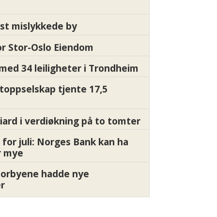
st mislykkede by
for Stor-Oslo Eiendom
med 34 leiligheter i Trondheim
 toppselskap tjente 17,5
liard i verdiøkning på to tomter
 for juli: Norges Bank kan ha
or mye
torbyene hadde nye
er