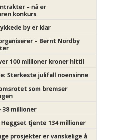
ntrakter – nå er
øren konkurs
ykkede by er klar
organiserer – Bernt Nordby
ter
ver 100 millioner kroner hittil
e: Sterkeste julifall noensinne
Momsrotet som bremser
ngen
 38 millioner
Heggset tjente 134 millioner
nge prosjekter er vanskelige å