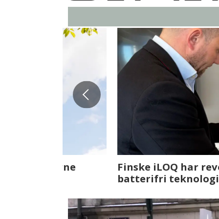
Fenistra endrer eiendomsbran
ser vi på fremtiden