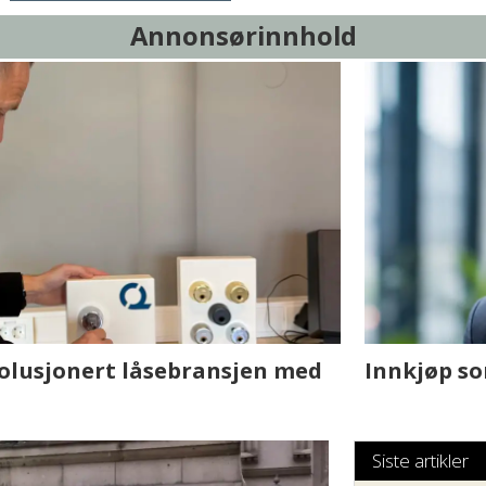
Annonsørinnhold
sjen med AI. Slik
Hvordan Ovtun Eien
fornøyde i et utfor
Siste artikler