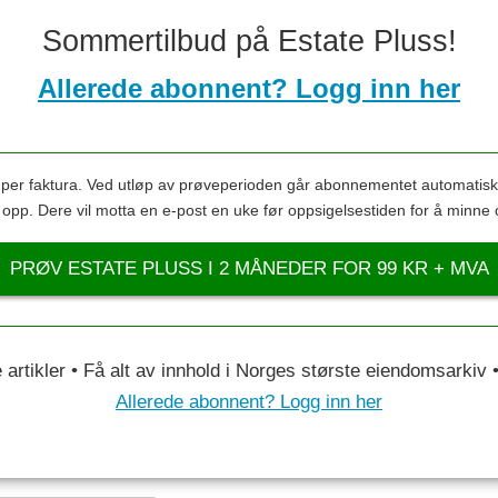
Sommertilbud på Estate Pluss!
Allerede abonnent? Logg inn her
s per faktura. Ved utløp av prøveperioden går abonnementet automatis
s opp. Dere vil motta en e-post en uke før oppsigelsestiden for å minne 
PRØV ESTATE PLUSS I 2 MÅNEDER FOR 99 KR + MVA
le artikler • Få alt av innhold i Norges største eiendomsarkiv
Allerede abonnent? Logg inn her