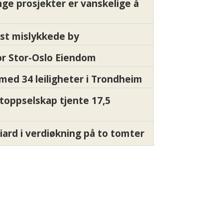
nge prosjekter er vanskelige å
st mislykkede by
for Stor-Oslo Eiendom
med 34 leiligheter i Trondheim
 toppselskap tjente 17,5
liard i verdiøkning på to tomter