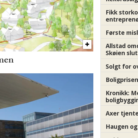
Fikk storko
entrepren
Første misl
Allstad om
Skøien slut
mmen
Solgt for o
Boligprisen
Kronikk: 
boligbyggi
Axer tjente
Haugen og 