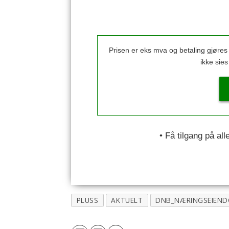
Prisen er eks mva og betaling gjøre
ikke sie
• Få tilgang på al
PLUSS
AKTUELT
DNB_NÆRINGSEIEN