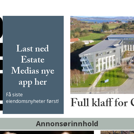
Last ned
Estate
Medias nye
app her
Få siste
Full klaff for
eiendomsnyheter først!
Annonsørinnhold