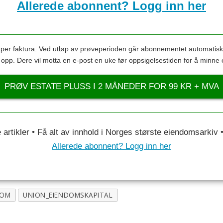
Allerede abonnent? Logg inn her
s per faktura. Ved utløp av prøveperioden går abonnementet automatis
s opp. Dere vil motta en e-post en uke før oppsigelsestiden for å minne 
PRØV ESTATE PLUSS I 2 MÅNEDER FOR 99 KR + MVA
le artikler • Få alt av innhold i Norges største eiendomsarkiv
Allerede abonnent? Logg inn her
DOM
UNION_EIENDOMSKAPITAL