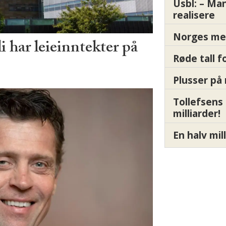
Usbl: – Ma
realisere
Norges me
har leieinntekter på
Røde tall 
Plusser på 
Tollefsens
milliarder!
En halv mil