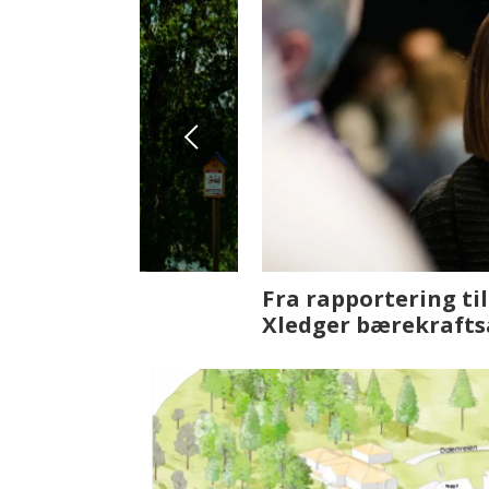
Fenistra endrer eiendomsbran
ser vi på fremtiden