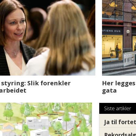
sjen med AI. Slik
Det er i Drammen de
Siste artikler
Ja til fort
Rekordsalg