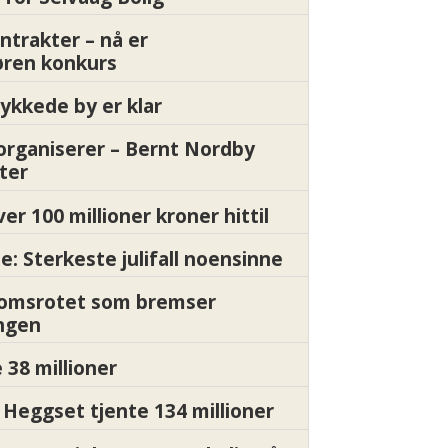
ntrakter – nå er
øren konkurs
ykkede by er klar
organiserer – Bernt Nordby
ter
ver 100 millioner kroner hittil
e: Sterkeste julifall noensinne
Momsrotet som bremser
ngen
 38 millioner
Heggset tjente 134 millioner