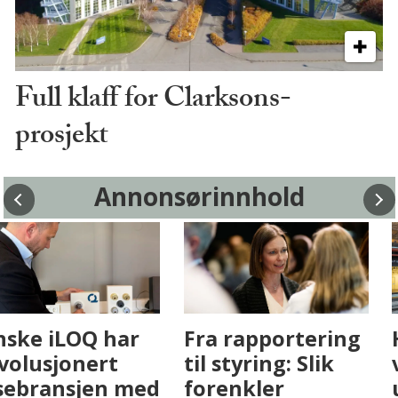
Full klaff for Clarksons-
prosjekt
Annonsørinnhold
Fenistra endrer
Finske iLOQ har
eiendomsbransjen
revolusjonert
med AI. Slik ser vi
låsebransjen med