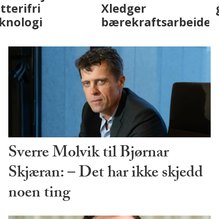
på fremtiden
batterifri
teknologi
Sverre Molvik til Bjørnar
Skjæran: – Det har ikke skjedd
noen ting