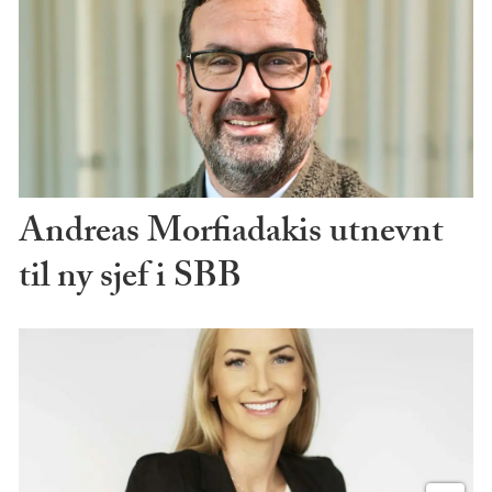
Andreas Morfiadakis utnevnt
til ny sjef i SBB