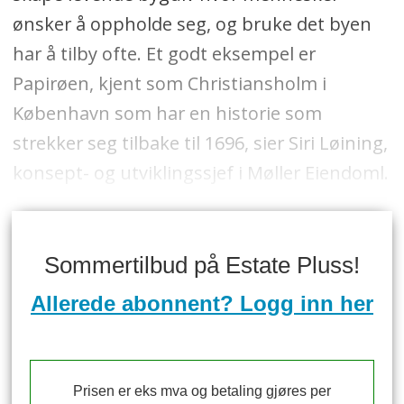
ønsker å oppholde seg, og bruke det byen
har å tilby ofte. Et godt eksempel er
Papirøen, kjent som Christiansholm i
København som har en historie som
strekker seg tilbake til 1696, sier Siri Løining,
konsept- og utviklingssjef i Møller Eiendoml.
Sommertilbud på Estate Pluss!
Allerede abonnent? Logg inn her
Prisen er eks mva og betaling gjøres per