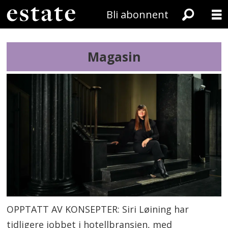
Bli abonnent
Magasin
OPPTATT AV KONSEPTER: Siri Løining har
tidligere jobbet i hotellbransjen, med