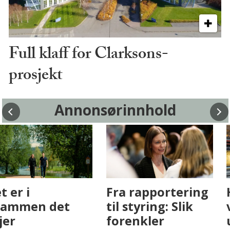
Full klaff for Clarksons-
prosjekt
Annonsørinnhold
Fenistra endrer
Det er i
eiendomsbransjen
Drammen det
med AI. Slik ser vi
skjer