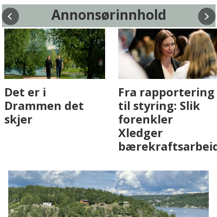
Annonsørinnhold
Fenistra endrer
Det er i
eiendomsbransjen
Drammen det
med AI. Slik ser vi
skjer
på fremtiden