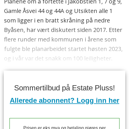
Planene om å fortette i Jakobstien 1, 7 og 9,
Gamle Åsvei 44 og 44A og Utsikten alle 1
som ligger i en bratt skråning på nedre
Byåsen, har vært diskutert siden 2017. Etter
flere runder med kommunen i årene som
fulgte ble planarbeidet startet høsten 2023,
og i vår var det snakk om 100 leiligheter.
Sommertilbud på Estate Pluss!
Allerede abonnent? Logg inn her
Prisen er eks mva og betaling gjøres per