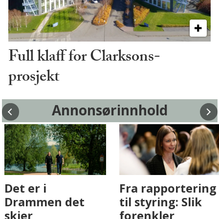
Full klaff for Clarksons-
prosjekt
Annonsørinnhold
Fenistra endrer
Det er i
eiendomsbransjen
Drammen det
med AI. Slik ser vi
skjer