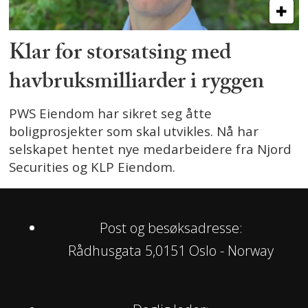
Klar for storsatsing med
havbruksmilliarder i ryggen
PWS Eiendom har sikret seg åtte
boligprosjekter som skal utvikles. Nå har
selskapet hentet nye medarbeidere fra Njord
Securities og KLP Eiendom.
Post og besøksadresse:
Rådhusgata 5,0151 Oslo - Norway