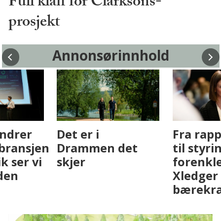
Full klaff for Clarksons-
prosjekt
Annonsørinnhold
Fenistra endrer
Det er i
eiendomsbransjen
Drammen det
med AI. Slik ser vi
skjer
på fremtiden