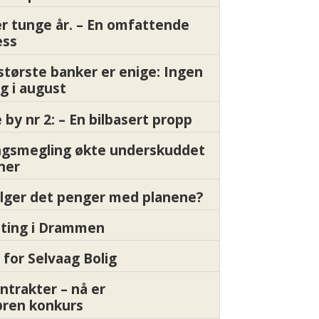
er tunge år. – En omfattende
ess
største banker er enige: Ingen
g i august
by nr 2: – En bilbasert propp
gsmegling økte underskuddet
oner
ølger det penger med planene?
etting i Drammen
 for Selvaag Bolig
ntrakter – nå er
øren konkurs