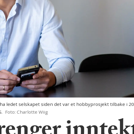
ledet selskapet siden det var et hobbyprosjekt tilbake i 200
S.
Foto: Charlotte Wiig
renger inntek