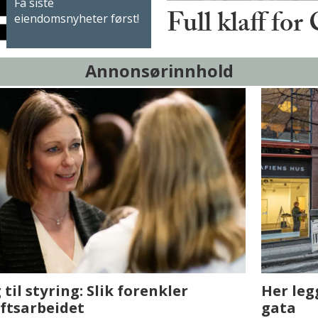
Få siste
Full klaff for
eiendomsnyheter først!
Annonsørinnhold
sjen med AI. Slik
Det er i Drammen de