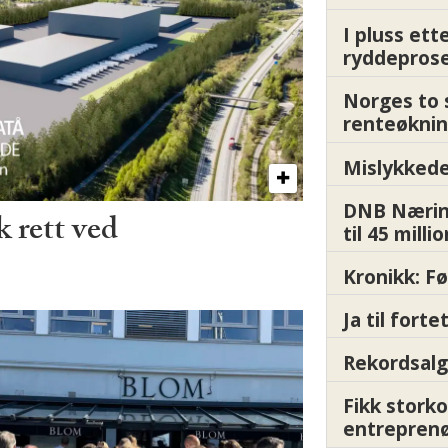
I pluss ett
ryddepros
Norges to 
renteøknin
Mislykkede 
DNB Nærin
 rett ved
til 45 milli
Kronikk: F
Ja til fort
Rekordsalg
Fikk storko
entrepren