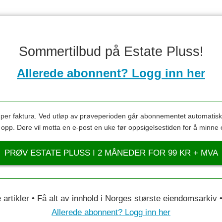
Sommertilbud på Estate Pluss!
Allerede abonnent? Logg inn her
s per faktura. Ved utløp av prøveperioden går abonnementet automatis
s opp. Dere vil motta en e-post en uke før oppsigelsestiden for å minne 
PRØV ESTATE PLUSS I 2 MÅNEDER FOR 99 KR + MVA
le artikler • Få alt av innhold i Norges største eiendomsarkiv
Allerede abonnent? Logg inn her