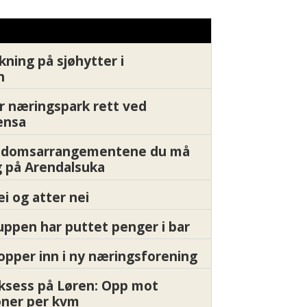
kning på sjøhytter i
n
r næringspark rett ved
ensa
endomsarrangementene du må
 på Arendalsuka
ei og atter nei
ppen har puttet penger i bar
pper inn i ny næringsforening
ksess på Løren: Opp mot
oner per kvm