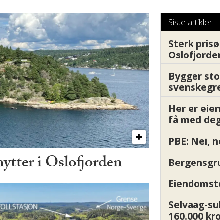
Siste artikler
Sterk prisø
Oslofjorde
Bygger sto
svenskegr
Her er ei
få med deg
PBE: Nei, n
hytter i Oslofjorden
Bergensgru
Eiendomsto
Selvaag-su
160.000 kr