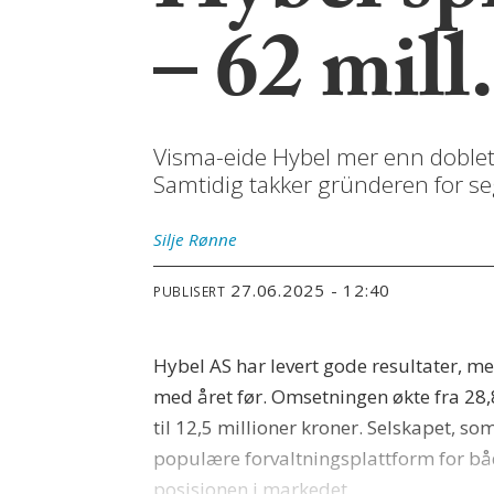
– 62 mill.
Visma-eide Hybel mer enn doblet i
Samtidig takker gründeren for se
Silje
Rønne
27.06.2025 - 12:40
PUBLISERT
Hybel AS har levert gode resultater, m
med året før. Omsetningen økte fra 28,8 
til 12,5 millioner kroner. Selskapet, s
populære forvaltningsplattform for båd
posisjonen i markedet.