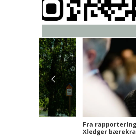
Fenistra endrer eiendomsbran
ser vi på fremtiden