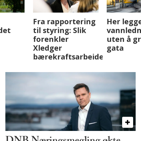
Fenistra endrer
Det er i
eiendomsbransjen
Drammen det
med AI. Slik ser vi
skjer
på fremtiden