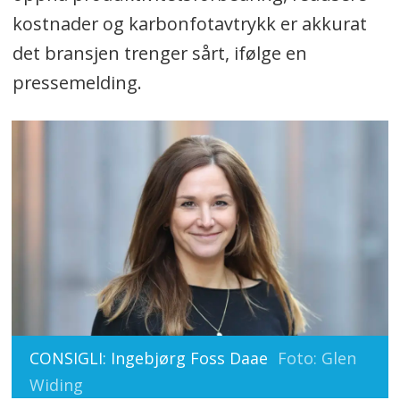
kostnader og karbonfotavtrykk er akkurat
det bransjen trenger sårt, ifølge en
pressemelding.
CONSIGLI: Ingebjørg Foss Daae
Foto: Glen
Widing