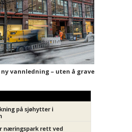
t skjer
Fra rapport
Xledger bæ
kning på sjøhytter i
n
r næringspark rett ved