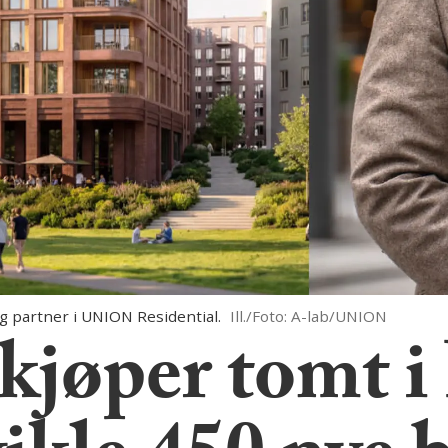
partner i UNION Residential.
Ill./Foto: A-lab/UNION
øper tomt i