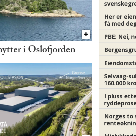
svenskegr
Her er ei
få med deg
PBE: Nei, n
hytter i Oslofjorden
Bergensgru
Eiendomsto
Selvaag-su
160.000 kr
I pluss ett
ryddepros
Norges to 
renteøknin