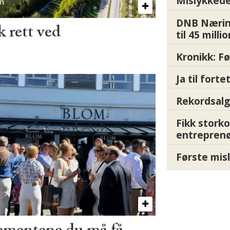
Mislykkede 
DNB Nærin
 rett ved
til 45 milli
Kronikk: F
Ja til fort
Rekordsalg
Fikk storko
entrepren
Første misl