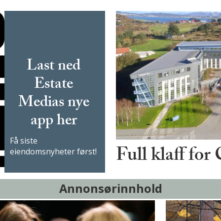
Last ned
Estate
Medias nye
app her
Få siste
Full klaff for
eiendomsnyheter først!
Annonsørinnhold