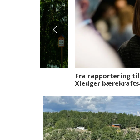
Fenistra endrer eiendomsbran
ser vi på fremtiden