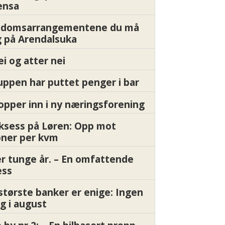
ensa
endomsarrangementene du må
 på Arendalsuka
ei og atter nei
ppen har puttet penger i bar
pper inn i ny næringsforening
ksess på Løren: Opp mot
oner per kvm
er tunge år. – En omfattende
ess
største banker er enige: Ingen
g i august