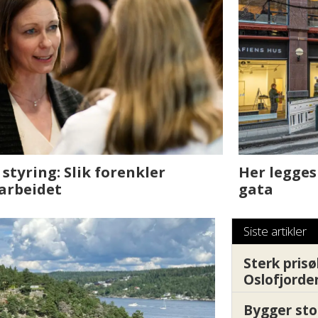
sjen med AI. Slik
Det er i Drammen de
Siste artikler
Sterk prisø
Oslofjorde
Bygger sto