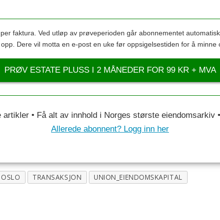
s per faktura. Ved utløp av prøveperioden går abonnementet automatis
s opp. Dere vil motta en e-post en uke før oppsigelsestiden for å minne 
PRØV ESTATE PLUSS I 2 MÅNEDER FOR 99 KR + MVA
le artikler • Få alt av innhold i Norges største eiendomsarkiv
Allerede abonnent? Logg inn her
OSLO
TRANSAKSJON
UNION_EIENDOMSKAPITAL