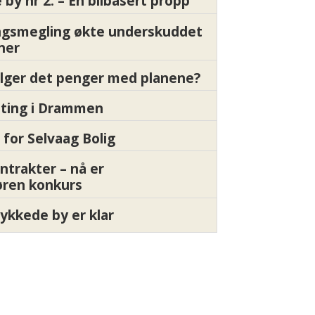
by nr 2: – En bilbasert propp
gsmegling økte underskuddet
oner
ølger det penger med planene?
etting i Drammen
 for Selvaag Bolig
ntrakter – nå er
øren konkurs
ykkede by er klar