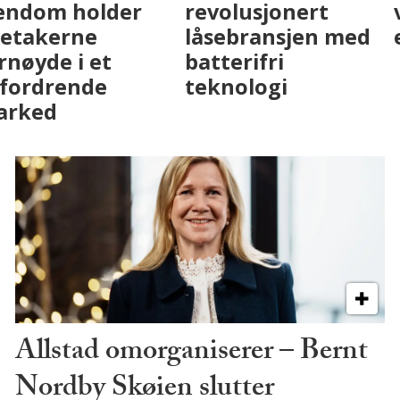
eiendomsbransjen
Eiendom holder
med AI. Slik ser vi
leietakerne
på fremtiden
fornøyde i et
utfordrende
marked
Allstad omorganiserer – Bernt
Nordby Skøien slutter