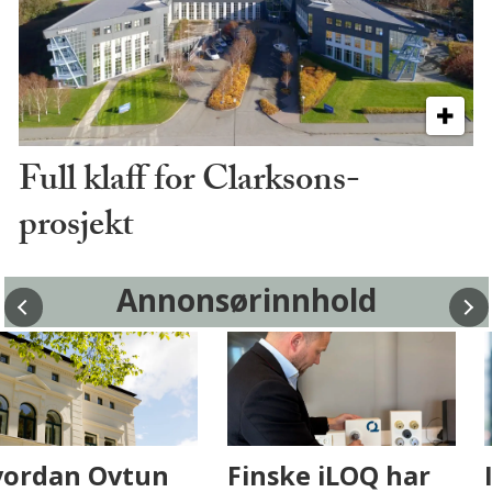
Full klaff for Clarksons-
prosjekt
Annonsørinnhold
Fenistra endrer
Hvordan Ovtun