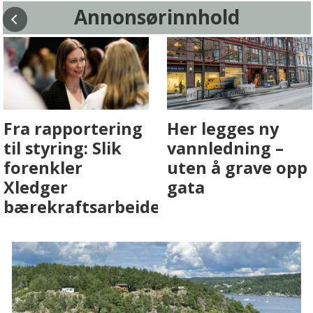
Annonsørinnhold
Fenistra endrer
Det er i
eiendomsbransjen
Drammen det
med AI. Slik ser vi
skjer
på fremtiden