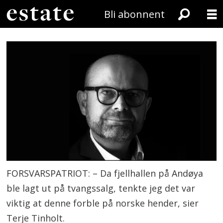
Bli abonnent
FORSVARSPATRIOT: – Da fjellhallen på Andøya
ble lagt ut på tvangssalg, tenkte jeg det var
viktig at denne forble på norske hender, sier
Terje Tinholt.