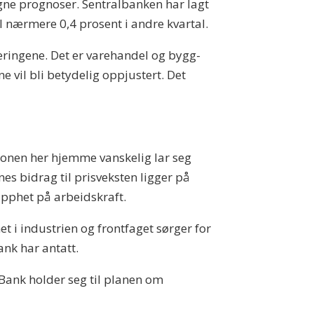
egne prognoser. Sentralbanken har lagt
til nærmere 0,4 prosent i andre kvartal.
æringene. Det er varehandel og bygg-
 vil bli betydelig oppjustert. Det
onen her hjemme vanskelig lar seg
es bidrag til prisveksten ligger på
apphet på arbeidskraft.
 i industrien og frontfaget sørger for
nk har antatt.
ank holder seg til planen om