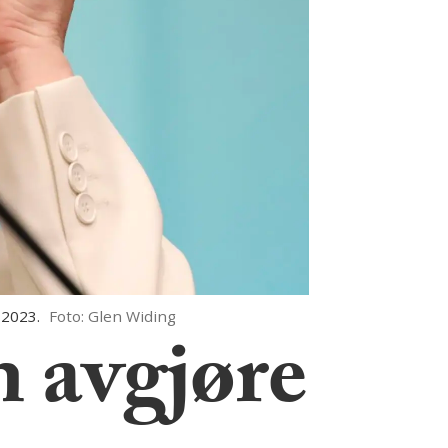
 2023.
Foto: Glen Widing
 avgjøre