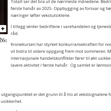
Totalt ser det bra ut de nærmeste månedene. Bedri
første halvår av 2025. Oppbygging av forsvar og 
næringer løfter vekstutsiktene.
I tillegg venter bedriftene i varehandelen og tjenes
råd.
26:
Kronekursen har styrket konkurransekraften for nor
vil bidra til videre oppgang frem mot sommeren. Me
internasjonale handelskonflikter fører til økt usikkerhe
lavere aktivitet i første halvår. Og samlet er lønns
tgangspunktet er det grunn til å tro at vekstsignalene f
 usikkerhet.