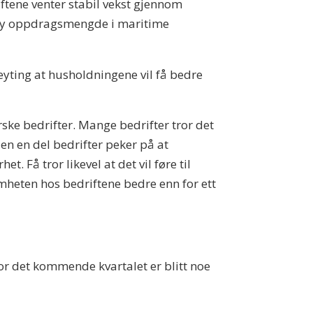
ftene venter stabil vekst gjennom
høy oppdragsmengde i maritime
teyting at husholdningene vil få bedre
ske bedrifter. Mange bedrifter tror det
n en del bedrifter peker på at
t. Få tror likevel at det vil føre til
omheten hos bedriftene bedre enn for ett
or det kommende kvartalet er blitt noe