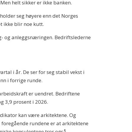
 Men helt sikker er ikke banken.
 holder seg høyere enn det Norges
ikke blir noe kutt.
g- og anleggsnæringen. Bedriftslederne
tal i år. De ser for seg stabil vekst i
enn i forrige runde.
beidskraft er uendret. Bedriftene
og 3,9 prosent i 2026.
dikator kan være arkitektene. Og
e foregående rundene er at arkitektene
niske konsulentene tror også