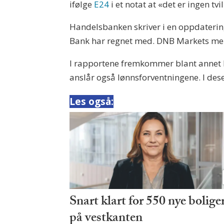
ifølge
E24
i et notat at «det er ingen t
Handelsbanken skriver i en oppdatering
Bank har regnet med. DNB Markets mene
I rapportene fremkommer blant annet b
anslår også lønnsforventningene. I dese
Les også:
Snart klart for 550 nye bolige
på vestkanten