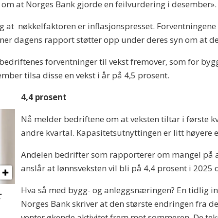
vil om at Norges Bank gjorde en feilvurdering i desember».
 at nøkkelfaktoren er inflasjonspresset. Forventningene
r dagens rapport støtter opp under deres syn om at det 
edriftenes forventninger til vekst fremover, som for byg
mber tilsa disse en vekst i år på 4,5 prosent.
4,4 prosent
Nå melder bedriftene om at veksten tiltar i første kvar
andre kvartal. Kapasitetsutnyttingen er litt høyere 
Andelen bedrifter som rapporterer om mangel på ar
anslår at lønnsveksten vil bli på 4,4 prosent i 2025 
Hva så med bygg- og anleggsnæringen? En tidlig in
r
Norges Bank skriver at den største endringen fra d
venter økende aktivitet frem mot sommeren. De tek