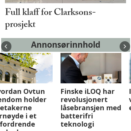
Full klaff for Clarksons-
prosjekt
Annonsørinnhold
Fenistra endrer
Hvordan Ovtun
eiendomsbransjen
Eiendom holder
med AI. Slik ser vi
leietakerne
på fremtiden
fornøyde i et
utfordrende