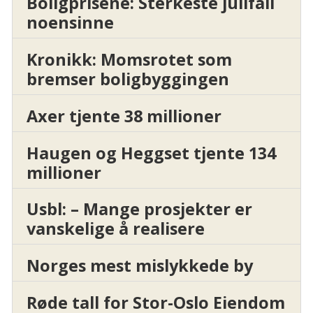
Boligprisene: Sterkeste julifall
noensinne
Kronikk: Momsrotet som
bremser boligbyggingen
Axer tjente 38 millioner
Haugen og Heggset tjente 134
millioner
Usbl: – Mange prosjekter er
vanskelige å realisere
Norges mest mislykkede by
Røde tall for Stor-Oslo Eiendom