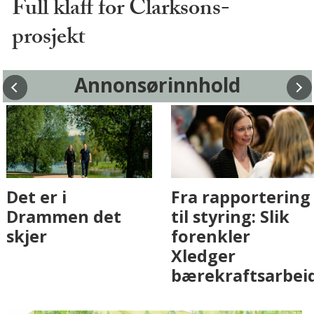
Full klaff for Clarksons-
prosjekt
Annonsørinnhold
Fenistra endrer
Det er i
eiendomsbransjen
Drammen det
med AI. Slik ser vi
skjer
på fremtiden