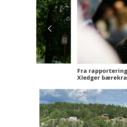
Fenistra endrer eiendomsbran
ser vi på fremtiden