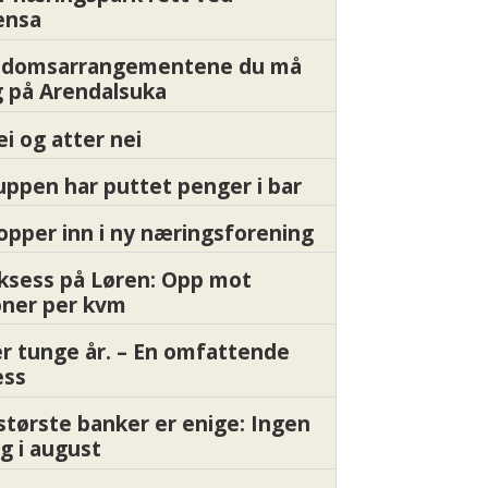
ensa
endomsarrangementene du må
 på Arendalsuka
ei og atter nei
ppen har puttet penger i bar
pper inn i ny næringsforening
ksess på Løren: Opp mot
oner per kvm
er tunge år. – En omfattende
ess
største banker er enige: Ingen
g i august