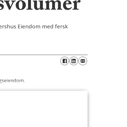
nsvolumer
Akershus Eiendom med fersk
ingseiendom.