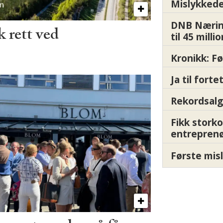
Mislykkede 
DNB Nærin
 rett ved
til 45 milli
Kronikk: F
Ja til fort
Rekordsalg
Fikk storko
entrepren
Første misl