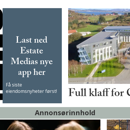
Last ned
Estate
Medias nye
app her
Få siste
Full klaff for
eiendomsnyheter først!
Annonsørinnhold