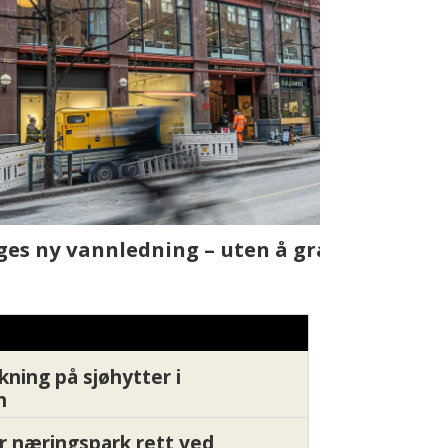
t skjer
Fra rapport
Xledger bæ
kning på sjøhytter i
n
r næringspark rett ved