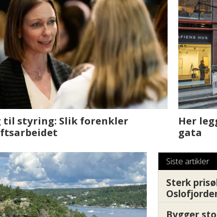
sjen med AI. Slik
Det er i Drammen de
Siste artikler
Sterk prisø
Oslofjorde
Bygger sto