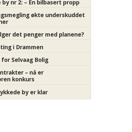
by nr 2: – En bilbasert propp
gsmegling økte underskuddet
oner
ølger det penger med planene?
etting i Drammen
 for Selvaag Bolig
ntrakter – nå er
øren konkurs
ykkede by er klar