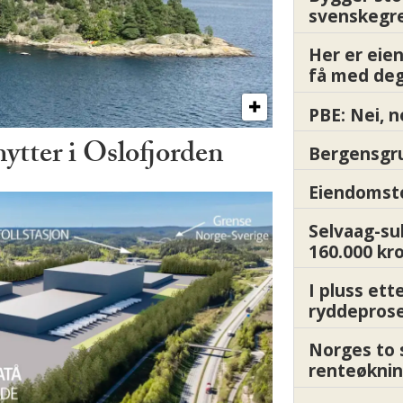
svenskegr
Her er ei
få med deg
PBE: Nei, n
hytter i Oslofjorden
Bergensgru
Eiendomsto
Selvaag-su
160.000 kr
I pluss ett
ryddepros
Norges to 
renteøknin