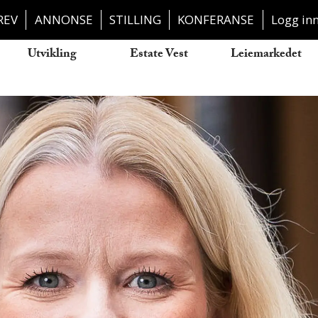
REV
ANNONSE
STILLING
KONFERANSE
Logg in
Utvikling
Estate Vest
Leiemarkedet