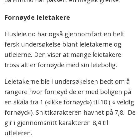
på Finn.no har passert en magisk grense.
Fornøyde leietakere
Husleie.no har også gjennomført en helt
fersk undersøkelse blant leietakerne og
utleierne. Den viser at mange leietakere
tross alt er fornøyde med sin leiebolig.
Leietakerne ble i undersøkelsen bedt om å
rangere hvor fornøyd de er med boligen på
en skala fra 1 («ikke fornøyd») til 10 ( « veldig
fornøyd»). Snittkarakteren havnet på 7,8. De
gir i gjennomsnitt karakteren 8,4 til
utleieren.