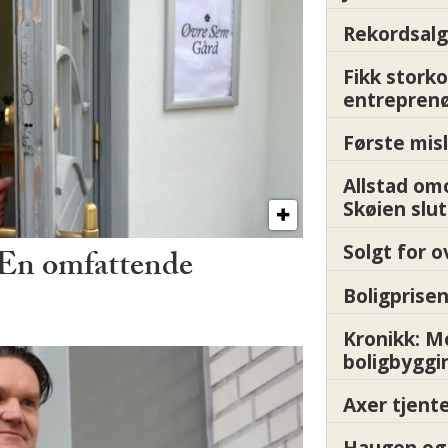
Rekordsalg
Fikk storko
entrepren
Første misl
Allstad om
Skøien slut
Solgt for o
 – En omfattende
Boligprisen
Kronikk: 
boligbyggi
Axer tjente
Haugen og 