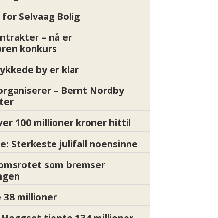
 for Selvaag Bolig
ntrakter – nå er
øren konkurs
ykkede by er klar
organiserer – Bernt Nordby
ter
ver 100 millioner kroner hittil
e: Sterkeste julifall noensinne
Momsrotet som bremser
ngen
 38 millioner
Heggset tjente 134 millioner