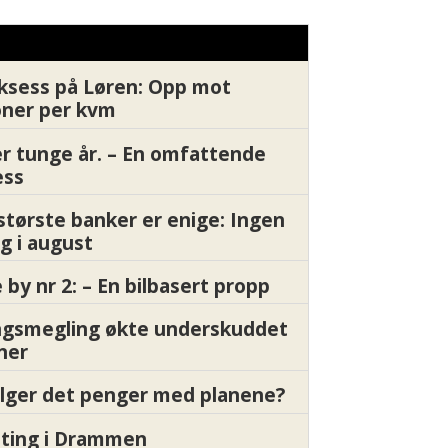
ksess på Løren: Opp mot
oner per kvm
er tunge år. – En omfattende
ess
største banker er enige: Ingen
g i august
by nr 2: – En bilbasert propp
gsmegling økte underskuddet
oner
ølger det penger med planene?
etting i Drammen