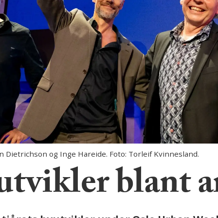
n Dietrichson og Inge Hareide. Foto: Torleif Kvinnesland.
utvikler blant 