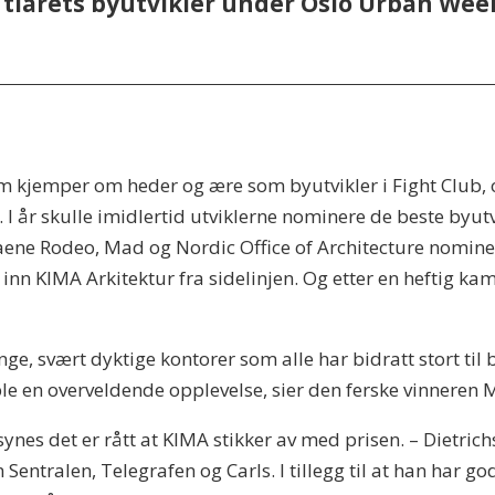
il tiårets byutvikler under Oslo Urban We
m kjemper om heder og ære som byutvikler i Fight Club, og
. I år skulle imidlertid utviklerne nominere de beste byut
aene Rodeo, Mad og Nordic Office of Architecture nominert
 inn KIMA Arkitektur fra sidelinjen. Og etter en heftig kam
, svært dyktige kontorer som alle har bidratt stort til by
ble en overveldende opplevelse, sier den ferske vinneren 
ynes det er rått at KIMA stikker av med prisen. – Dietri
 Sentralen, Telegrafen og Carls. I tillegg til at han har