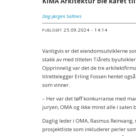
KIMA Arkitektur ble kåret t
Dag-Jørgen
Saltnes
25.09.2024 - 14:14
PUBLISERT
Vanligvis er det eiendomsutviklerne so
stakk av med tittelen Tiårets byutvikler
Opprinnelig var det de tre arkitektfirm
tilrettelegger Erling Fossen hentet også
som vinner.
– Her var det tøff konkurranse med mange
juryen, OMA og ikke minst alle i salen 
Daglig leder i OMA, Rasmus Reinvang, s
prosjektliste som inkluderer perler som