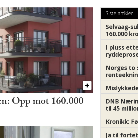
Siste artikler
Selvaag-su
160.000 kr
I pluss ett
ryddepros
Norges to 
renteøknin
Mislykkede 
ren: Opp mot 160.000
DNB Nærin
til 45 milli
Kronikk: F
Ja til fort