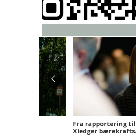
Fenistra endrer eiendomsbran
ser vi på fremtiden