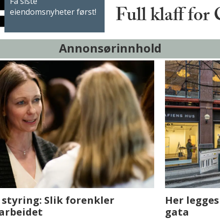
Få siste
Full klaff for
eiendomsnyheter først!
Annonsørinnhold
sjen med AI. Slik
Det er i Drammen de