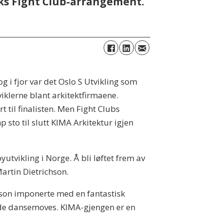
eks Fight Club-arrangement.
 i fjor var det Oslo S Utvikling som
viklerne blant arkitektfirmaene.
 til finalisten. Men Fight Clubs
p sto til slutt KIMA Arkitektur igjen
utvikling i Norge. Å bli løftet frem av
Martin Dietrichson.
chson imponerte med en fantastisk
 gode dansemoves. KIMA-gjengen er en