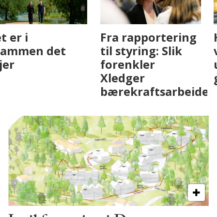
Fenistra endrer
Det er i
eiendomsbransjen
Drammen det
med AI. Slik ser vi
skjer
på fremtiden